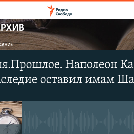
АРХИВ
САНИЕ
я.Прошлое. Наполеон Кав
аследие оставил имам Ш
No media source currently avail