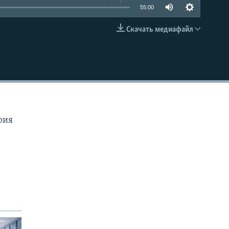
55:00
Скачать медиафайл
EMBED
рия