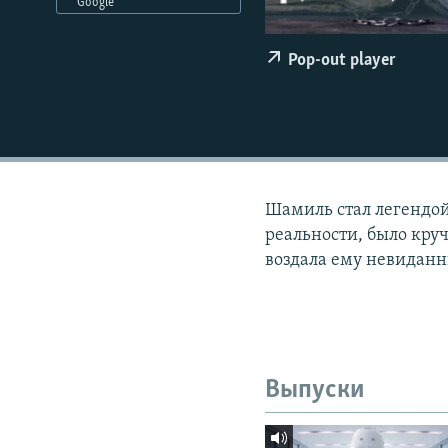
РАСПИСАНИЕ ВЕЩАНИЯ
Google
ПОДПИШИТЕСЬ НА РАССЫЛКУ
Pop-out player
Шамиль стал легендой
реальности, было кру
воздала ему невиданн
Выпуски