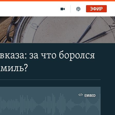
ЭФИР
каза: за что боролся
амиль?
EMBED
able