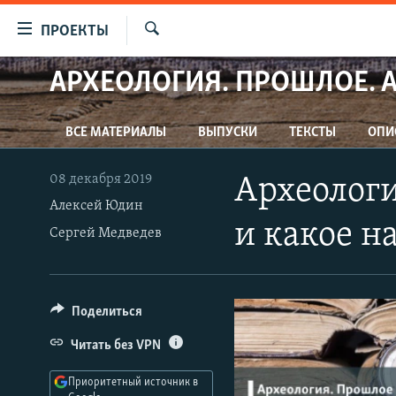
Ссылки
ПРОЕКТЫ
для
Искать
упрощенного
АРХЕОЛОГИЯ. ПРОШЛОЕ. 
ПРОГРАММЫ
доступа
ПОДКАСТЫ
Вернуться
ВСЕ МАТЕРИАЛЫ
ВЫПУСКИ
ТЕКСТЫ
ОПИ
АВТОРСКИЕ ПРОЕКТЫ
к
основному
ЦИТАТЫ СВОБОДЫ
08 декабря 2019
Археологи
содержанию
Алексей Юдин
МНЕНИЯ
Вернутся
и какое н
Сергей Медведев
КУЛЬТУРА
к
главной
IDEL.РЕАЛИИ
навигации
КАВКАЗ.РЕАЛИИ
Вернутся
Поделиться
к
СЕВЕР.РЕАЛИИ
Читать без VPN
поиску
СИБИРЬ.РЕАЛИИ
Приоритетный источник в