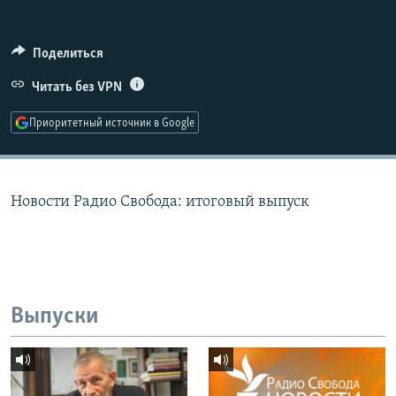
РАСПИСАНИЕ ВЕЩАНИЯ
ПОДПИШИТЕСЬ НА РАССЫЛКУ
Поделиться
Читать без VPN
СОЦИАЛЬНЫЕ СЕТИ
Приоритетный источник в Google
Новости Радио Свобода: итоговый выпуск
Все сайты РСЕ/РС
Выпуски