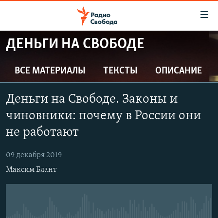
Ссылки
для
упрощенного
ДЕНЬГИ НА СВОБОДЕ
ПРОГРАММЫ
доступа
ПОДКАСТЫ
ВСЕ МАТЕРИАЛЫ
ТЕКСТЫ
ОПИСАНИЕ
Вернуться
к
АВТОРСКИЕ ПРОЕКТЫ
основному
Деньги на Свободе. Законы и
ЦИТАТЫ СВОБОДЫ
содержанию
чиновники: почему в России они
Вернутся
МНЕНИЯ
не работают
к
КУЛЬТУРА
главной
09 декабря 2019
навигации
IDEL.РЕАЛИИ
Вернутся
Максим Блант
КАВКАЗ.РЕАЛИИ
к
СЕВЕР.РЕАЛИИ
поиску
СИБИРЬ.РЕАЛИИ