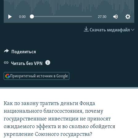
No media source currently available
РАСПИСАНИЕ ВЕЩАНИЯ
ПОДПИШИТЕСЬ НА РАССЫЛКУ
0:00
27:30
Скачать медиафайл
СОЦИАЛЬНЫЕ СЕТИ
Поделиться
Читать без VPN
Все сайты РСЕ/РС
Приоритетный источник в Google
Как по закону тратить деньги Фонда
национального благосостояния, почему
государственные инвестиции не приносят
ожидаемого эффекта и во сколько обойдется
укрепление Союзного государства?