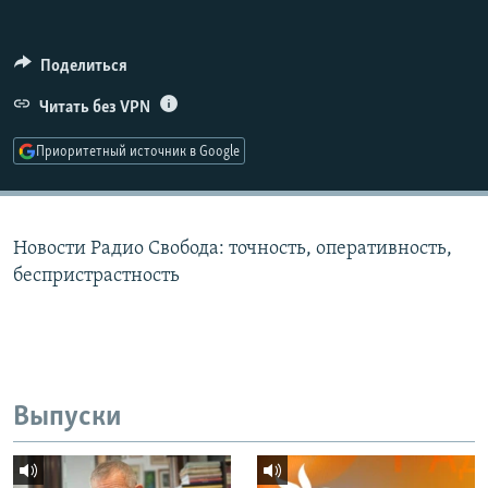
РАСПИСАНИЕ ВЕЩАНИЯ
ПОДПИШИТЕСЬ НА РАССЫЛКУ
Поделиться
Читать без VPN
СОЦИАЛЬНЫЕ СЕТИ
Приоритетный источник в Google
Новости Радио Свобода: точность, оперативность,
Все сайты РСЕ/РС
беспристрастность
Выпуски