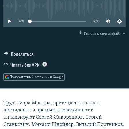
РАСПИСАНИЕ ВЕЩАНИЯ
No media source currently available
ПОДПИШИТЕСЬ НА РАССЫЛКУ
0:00
55:00
СОЦИАЛЬНЫЕ СЕТИ
Скачать медиафайл
Поделиться
Читать без VPN
Все сайты РСЕ/РС
Приоритетный источник в Google
Труды мэра Москвы, претендента на пост
президента и премьера вспоминают и
анализируют Сергей Жаворонков, Сергей
Станкевич, Михаил Шнейдер, Виталий Портников.