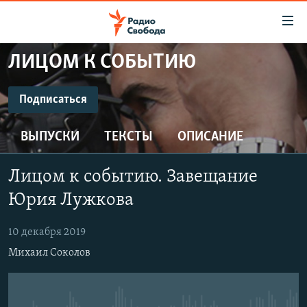
Ссылки
для
упрощенного
ЛИЦОМ К СОБЫТИЮ
ПРОГРАММЫ
доступа
ПОДКАСТЫ
Подписаться
Вернуться
к
ПОДПИСАТЬСЯ
АВТОРСКИЕ ПРОЕКТЫ
основному
ВЫПУСКИ
ТЕКСТЫ
ОПИСАНИЕ
ЦИТАТЫ СВОБОДЫ
содержанию
CastBox
Вернутся
МНЕНИЯ
Лицом к событию. Завещание
к
КУЛЬТУРА
Юрия Лужкова
главной
Подписаться
навигации
IDEL.РЕАЛИИ
10 декабря 2019
Вернутся
КАВКАЗ.РЕАЛИИ
Михаил Соколов
к
СЕВЕР.РЕАЛИИ
поиску
СИБИРЬ.РЕАЛИИ