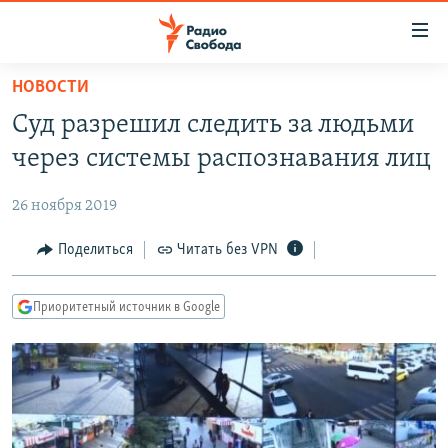
Ссылки
для
упрощенного
НОВОСТИ
ПРОГРАММЫ
доступа
Суд разрешил следить за людьми
ПОДКАСТЫ
Вернуться
через системы распознавания лиц
к
АВТОРСКИЕ ПРОЕКТЫ
основному
26 ноября 2019
ЦИТАТЫ СВОБОДЫ
содержанию
Вернутся
МНЕНИЯ
Поделиться
Читать без VPN
к
КУЛЬТУРА
главной
Приоритетный источник в Google
навигации
IDEL.РЕАЛИИ
Вернутся
КАВКАЗ.РЕАЛИИ
к
СЕВЕР.РЕАЛИИ
поиску
СИБИРЬ.РЕАЛИИ