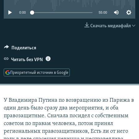
РАСПИСАНИЕ ВЕЩАНИЯ
0:00
55:00
ПОДПИШИТЕСЬ НА РАССЫЛКУ
Скачать медиафайл
СОЦИАЛЬНЫЕ СЕТИ
Поделиться
Читать без VPN
Приоритетный источник в Google
Все сайты РСЕ/РС
У Владимира Путина по возвращению из Парижа в
один день было сразу два мероприятия, и оба
правозащитные. Сначала посидел с собственным
советом по правам человека, потом принял
региональных правозащитников, Есть ли от него