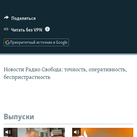
РАСПИСАНИЕ ВЕЩАНИЯ
ПОДПИШИТЕСЬ НА РАССЫЛКУ
Поделиться
Читать без VPN
СОЦИАЛЬНЫЕ СЕТИ
Приоритетный источник в Google
Новости Радио Свобода: точность, оперативность,
Все сайты РСЕ/РС
беспристрастность
Выпуски