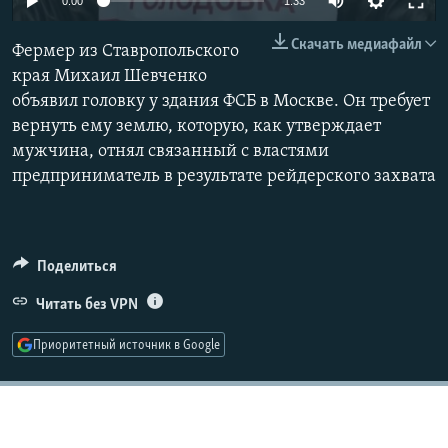
0:00
1:33
РАСПИСАНИЕ ВЕЩАНИЯ
Скачать медиафайл
Фермер из Ставропольского
ПОДПИШИТЕСЬ НА РАССЫЛКУ
края Михаил Шевченко
объявил головку у здания ФСБ в Москве. Он требует
СОЦИАЛЬНЫЕ СЕТИ
вернуть ему землю, которую, как утверждает
мужчина, отнял связанный с властями
предприниматель в результате рейдерского захвата
Все сайты РСЕ/РС
Поделиться
Читать без VPN
Приоритетный источник в Google