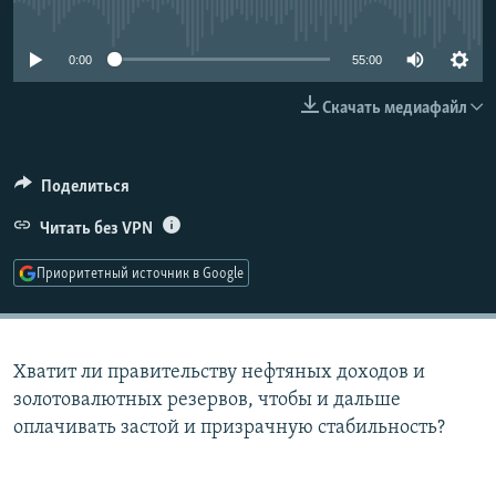
No media source currently available
РАСПИСАНИЕ ВЕЩАНИЯ
ПОДПИШИТЕСЬ НА РАССЫЛКУ
0:00
55:00
Скачать медиафайл
СОЦИАЛЬНЫЕ СЕТИ
Поделиться
Читать без VPN
Все сайты РСЕ/РС
Приоритетный источник в Google
Хватит ли правительству нефтяных доходов и
золотовалютных резервов, чтобы и дальше
оплачивать застой и призрачную стабильность?