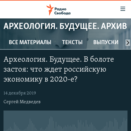
Ссылки
для
упрощенного
АРХЕОЛОГИЯ. БУДУЩЕЕ. АРХИВ
ПРОГРАММЫ
доступа
ПОДКАСТЫ
ВСЕ МАТЕРИАЛЫ
ТЕКСТЫ
ВЫПУСКИ
Вернуться
к
АВТОРСКИЕ ПРОЕКТЫ
основному
Археология. Будущее. В болоте
ЦИТАТЫ СВОБОДЫ
содержанию
застоя: что ждет российскую
Вернутся
МНЕНИЯ
экономику в 2020-е?
к
КУЛЬТУРА
главной
14 декабря 2019
навигации
IDEL.РЕАЛИИ
Вернутся
Сергей Медведев
КАВКАЗ.РЕАЛИИ
к
СЕВЕР.РЕАЛИИ
поиску
СИБИРЬ.РЕАЛИИ