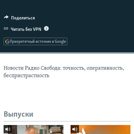
РАСПИСАНИЕ ВЕЩАНИЯ
ПОДПИШИТЕСЬ НА РАССЫЛКУ
Поделиться
Читать без VPN
СОЦИАЛЬНЫЕ СЕТИ
Приоритетный источник в Google
Новости Радио Свобода: точность, оперативность,
Все сайты РСЕ/РС
беспристрастность
Выпуски