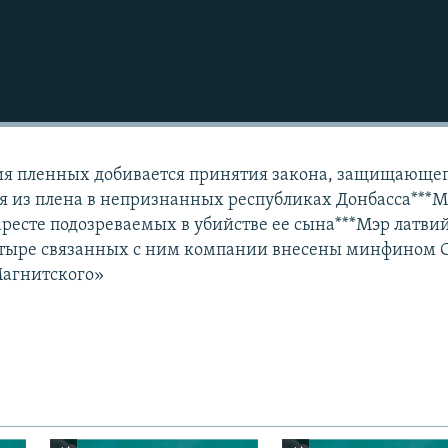
Подписаться
ия пленных добивается принятия закона, защищающе
лся из плена в непризнанных республиках Донбасса***
аресте подозреваемых в убийстве ее сына***Мэр латви
четыре связанных с ним компании внесены минфином 
Магнитского»