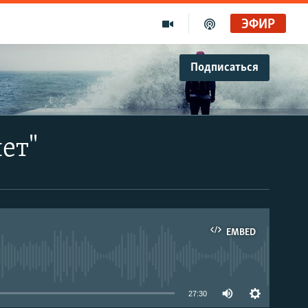
ЭФИР
Подписаться
ет"
EMBED
able
27:30