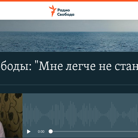
ПОДПИСАТЬСЯ
боды: "Мне легче не стан
Apple Podcasts
SoundCloud
CastBox
No media source currently avail
YouTube
0:00