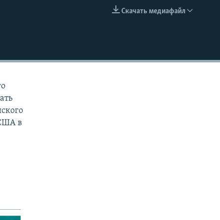
Скачать медиафайл
EMBED
го
Мать
йского
США в