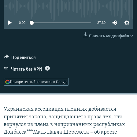
РАСПИСАНИЕ ВЕЩАНИЯ
No media source currently available
ПОДПИШИТЕСЬ НА РАССЫЛКУ
0:00
27:30
СОЦИАЛЬНЫЕ СЕТИ
Скачать медиафайл
Поделиться
Читать без VPN
Все сайты РСЕ/РС
Приоритетный источник в Google
Украинская ассоциация пленных добивается
принятия закона, защищающего права тех, кто
вернулся из плена в непризнанных республиках
Донбасса***Мать Павла Шеремета – об аресте