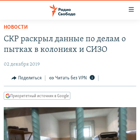
Ссылки
для
упрощенного
НОВОСТИ
ПРОГРАММЫ
доступа
СКР раскрыл данные по делам о
ПОДКАСТЫ
Вернуться
пытках в колониях и СИЗО
к
АВТОРСКИЕ ПРОЕКТЫ
основному
02 декабря 2019
ЦИТАТЫ СВОБОДЫ
содержанию
Вернутся
МНЕНИЯ
Поделиться
Читать без VPN
к
КУЛЬТУРА
главной
Приоритетный источник в Google
навигации
IDEL.РЕАЛИИ
Вернутся
КАВКАЗ.РЕАЛИИ
к
СЕВЕР.РЕАЛИИ
поиску
СИБИРЬ.РЕАЛИИ