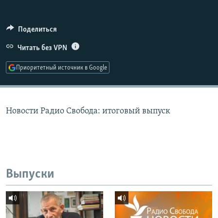
РАСПИСАНИЕ ВЕЩАНИЯ
ПОДПИШИТЕСЬ НА РАССЫЛКУ
Поделиться
Читать без VPN
СОЦИАЛЬНЫЕ СЕТИ
Приоритетный источник в Google
Новости Радио Свобода: итоговый выпуск
Все сайты РСЕ/РС
Выпуски