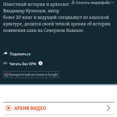
Скачать медиафайл
Известный историк и археолог
РАСПИСАНИЕ ВЕЩАНИЯ
Владимир Кузнецов, автор
ПОДПИШИТЕСЬ НА РАССЫЛКУ
более 20 книг и ведущий специалист по аланской
культуре, делится своей точкой зрения об истории
СОЦИАЛЬНЫЕ СЕТИ
появления алан на Северном Кавказе.
Поделиться
Все сайты РСЕ/РС
Читать без VPN
Приоритетный источник в Google
АРХИВ ВИДЕО