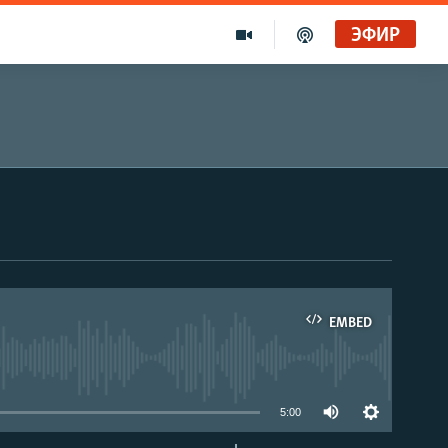
ЭФИР
EMBED
able
5:00