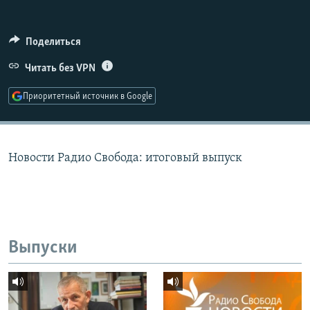
РАСПИСАНИЕ ВЕЩАНИЯ
ПОДПИШИТЕСЬ НА РАССЫЛКУ
Поделиться
Читать без VPN
СОЦИАЛЬНЫЕ СЕТИ
Приоритетный источник в Google
Новости Радио Свобода: итоговый выпуск
Все сайты РСЕ/РС
Выпуски