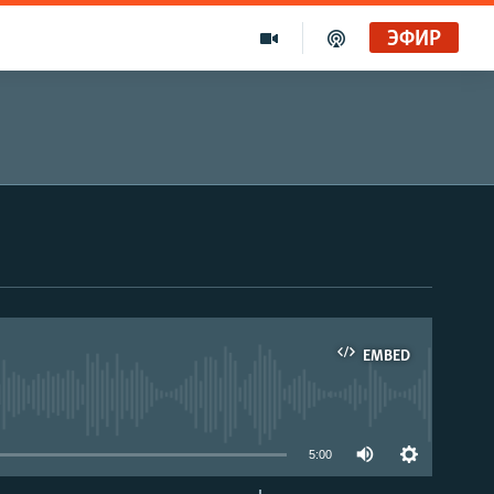
ЭФИР
EMBED
able
5:00