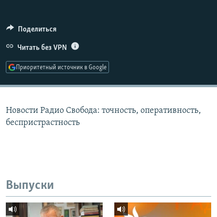
РАСПИСАНИЕ ВЕЩАНИЯ
ПОДПИШИТЕСЬ НА РАССЫЛКУ
Поделиться
Читать без VPN
СОЦИАЛЬНЫЕ СЕТИ
Приоритетный источник в Google
Новости Радио Свобода: точность, оперативность,
Все сайты РСЕ/РС
беспристрастность
Выпуски