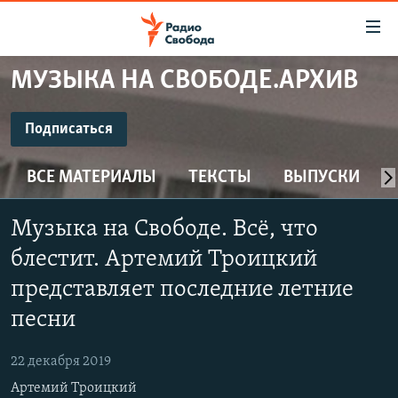
Ссылки
для
упрощенного
МУЗЫКА НА СВОБОДЕ.АРХИВ
ПРОГРАММЫ
доступа
ПОДКАСТЫ
Подписаться
Вернуться
к
ПОДПИСАТЬСЯ
АВТОРСКИЕ ПРОЕКТЫ
основному
ВСЕ МАТЕРИАЛЫ
ТЕКСТЫ
ВЫПУСКИ
ЦИТАТЫ СВОБОДЫ
содержанию
CastBox
Вернутся
МНЕНИЯ
Музыка на Свободе. Всё, что
к
КУЛЬТУРА
блестит. Артемий Троицкий
главной
Подписаться
навигации
IDEL.РЕАЛИИ
представляет последние летние
Вернутся
песни
КАВКАЗ.РЕАЛИИ
к
СЕВЕР.РЕАЛИИ
поиску
22 декабря 2019
СИБИРЬ.РЕАЛИИ
Артемий Троицкий