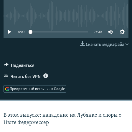
РАСПИСАНИЕ ВЕЩАНИЯ
ПОДПИШИТЕСЬ НА РАССЫЛКУ
No media source currently available
СОЦИАЛЬНЫЕ СЕТИ
0:00
27:30
Скачать медиафайл
Поделиться
Все сайты РСЕ/РС
Читать без VPN
Приоритетный источник в Google
В этом выпуске: нападение на Лубянке и споры о
Нюте Федермессер