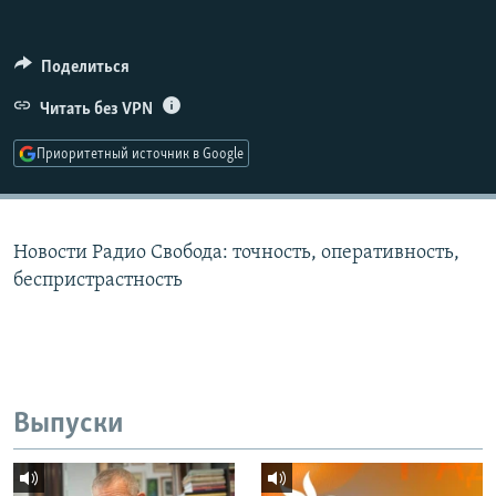
РАСПИСАНИЕ ВЕЩАНИЯ
ПОДПИШИТЕСЬ НА РАССЫЛКУ
Поделиться
Читать без VPN
СОЦИАЛЬНЫЕ СЕТИ
Приоритетный источник в Google
Новости Радио Свобода: точность, оперативность,
Все сайты РСЕ/РС
беспристрастность
Выпуски