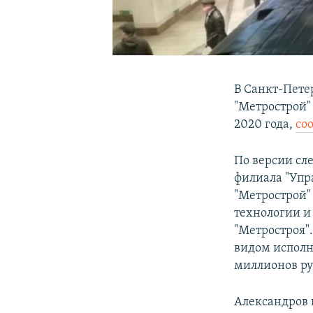
В Санкт-Пете
"Метрострой"
2020 года,
со
По версии сле
филиала "Упр
"Метрострой"
технологии и
"Метростроя"
видом исполн
миллионов ру
Александров 