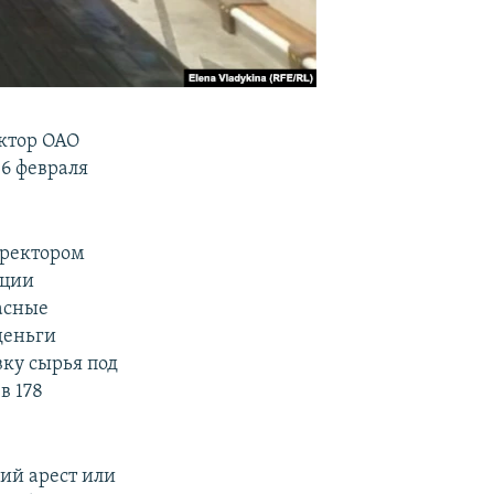
ектор ОАО
 6 февраля
иректором
ации
асные
деньги
ку сырья под
в 178
ий арест или