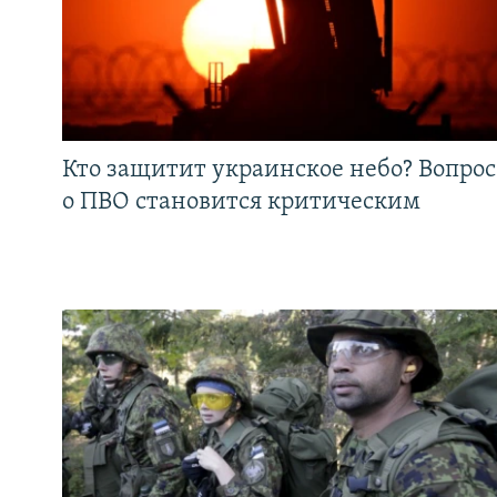
Кто защитит украинское небо? Вопрос
о ПВО становится критическим