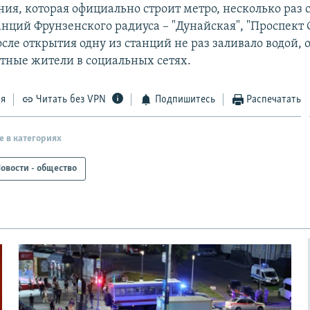
ния, которая официально строит метро, несколько раз 
анций Фрунзенского радиуса – "Дунайская", "Проспект 
ле открытия одну из станций не раз заливало водой, 
тные жители в социальных сетях.
ся
Читать без VPN
Подпишитесь
Распечатать
е в категориях
овости - общество