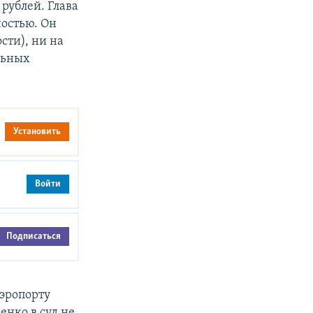
рублей. Глава
ностью. Он
сти), ни на
льных
Установить
Войти
Подписаться
аэропорту
енко в суд не