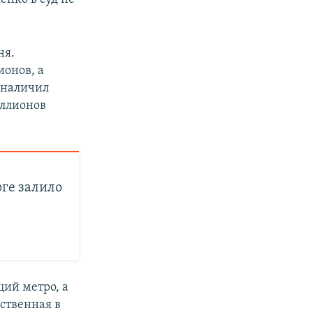
ня.
ионов, а
обналичил
иллионов
ге залило
ций метро, а
нственная в