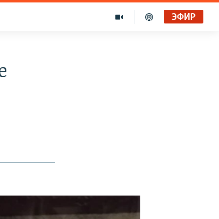
ЭФИР
е