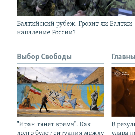
Балтийский рубеж. Грозит ли Балтии
нападение России?
Выбор Свободы
Главны
"Иран тянет время". Как
В резул
долго будет ситуация между
удара п