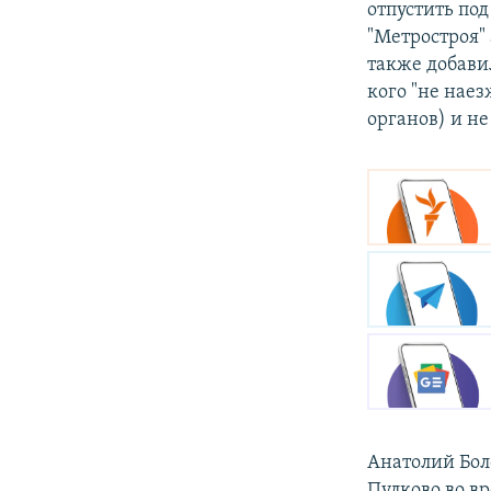
отпустить по
"Метростроя"
также добавил
кого "не нае
органов) и не
Анатолий Боло
Пулково во в