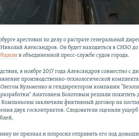
рбурге арестован по делу о растрате генеральный дир
 Николай Александров. Он будет находиться в СИЗО до
общили
в объединенной пресс-службе судов города.
дствия, в ноябре 2017 года Александров совместно с д
авление производственно-технологической комплект
 Олегом Кузьменко и гендиректором компании "Безоп
 разработки" Анатолием Болотовым решили похитить 
. Компаньоны заключили фиктивный договор на постав
ения двух госконтрактов. Следователи оценили ущерб 
блей.
вину не признал и попросил отправить его под домашн