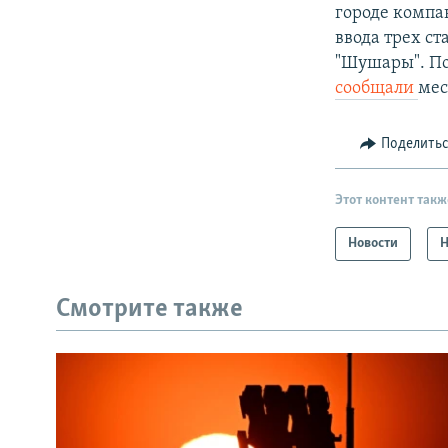
городе компа
ввода трех ст
"Шушары". Пос
сообщали
мес
Поделить
Этот контент такж
Новости
Н
Смотрите также