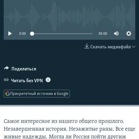
РАСПИСАНИЕ ВЕЩАНИЯ
ПОДПИШИТЕСЬ НА РАССЫЛКУ
No media source currently available
СОЦИАЛЬНЫЕ СЕТИ
0:00
55:00
Скачать медиафайл
Поделиться
Все сайты РСЕ/РС
Читать без VPN
Приоритетный источник в Google
Самое интересное из нашего общего прошлого.
Незавершенная история. Незажитые раны. Все еще
живые надежды. Могла ли Россия пойти другим