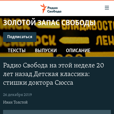
Ссылки
для
упрощенного
ЗОЛОТОЙ ЗАПАС СВОБОДЫ
ПРОГРАММЫ
доступа
ПОДКАСТЫ
Подписаться
Вернуться
к
ПОДПИСАТЬСЯ
АВТОРСКИЕ ПРОЕКТЫ
основному
ТЕКСТЫ
ВЫПУСКИ
ОПИСАНИЕ
ЦИТАТЫ СВОБОДЫ
содержанию
CastBox
Вернутся
МНЕНИЯ
Радио Свобода на этой неделе 20
к
КУЛЬТУРА
лет назад Детская классика:
главной
Подписаться
навигации
IDEL.РЕАЛИИ
стишки доктора Сюсса
Вернутся
КАВКАЗ.РЕАЛИИ
к
26 декабря 2019
СЕВЕР.РЕАЛИИ
поиску
Иван Толстой
СИБИРЬ.РЕАЛИИ