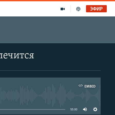
ЭФИР
 лечится
EMBED
able
55:00