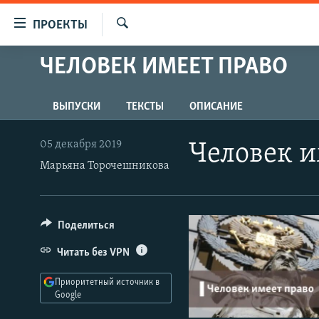
Ссылки
ПРОЕКТЫ
для
Искать
упрощенного
ЧЕЛОВЕК ИМЕЕТ ПРАВО
ПРОГРАММЫ
доступа
ПОДКАСТЫ
Вернуться
ВЫПУСКИ
ТЕКСТЫ
ОПИСАНИЕ
АВТОРСКИЕ ПРОЕКТЫ
к
основному
ЦИТАТЫ СВОБОДЫ
05 декабря 2019
Человек и
содержанию
Марьяна Торочешникова
МНЕНИЯ
Вернутся
КУЛЬТУРА
к
главной
IDEL.РЕАЛИИ
Поделиться
навигации
КАВКАЗ.РЕАЛИИ
Вернутся
Читать без VPN
к
СЕВЕР.РЕАЛИИ
поиску
Приоритетный источник в
СИБИРЬ.РЕАЛИИ
Google