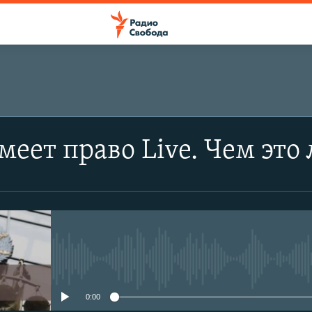
меет право Live. Чем это
No media source currently avail
0:00