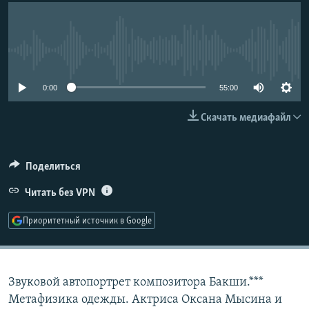
РАСПИСАНИЕ ВЕЩАНИЯ
ПОДПИШИТЕСЬ НА РАССЫЛКУ
No media source currently available
СОЦИАЛЬНЫЕ СЕТИ
0:00
55:00
Скачать медиафайл
Поделиться
Все сайты РСЕ/РС
Читать без VPN
Приоритетный источник в Google
Звуковой автопортрет композитора Бакши.***
Метафизика одежды. Актриса Оксана Мысина и