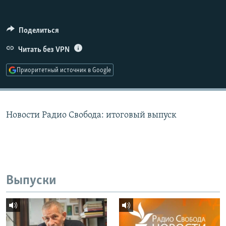
РАСПИСАНИЕ ВЕЩАНИЯ
ПОДПИШИТЕСЬ НА РАССЫЛКУ
Поделиться
Читать без VPN
СОЦИАЛЬНЫЕ СЕТИ
Приоритетный источник в Google
Новости Радио Свобода: итоговый выпуск
Все сайты РСЕ/РС
Выпуски