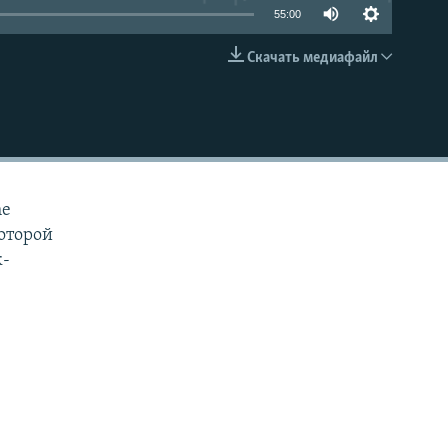
55:00
Скачать медиафайл
EMBED
he
которой
к-