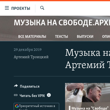
Ссылки
ПРОЕКТЫ
для
Искать
упрощенного
МУЗЫКА НА СВОБОДЕ.АРХ
ПРОГРАММЫ
доступа
ПОДКАСТЫ
Вернуться
ВСЕ МАТЕРИАЛЫ
ТЕКСТЫ
ВЫПУСКИ
ОПИ
АВТОРСКИЕ ПРОЕКТЫ
к
основному
ЦИТАТЫ СВОБОДЫ
29 декабря 2019
Музыка на 
содержанию
МНЕНИЯ
Артемий Троицкий
Вернутся
Артемий 
КУЛЬТУРА
к
главной
IDEL.РЕАЛИИ
навигации
КАВКАЗ.РЕАЛИИ
Вернутся
Поделиться
к
СЕВЕР.РЕАЛИИ
Читать без VPN
поиску
СИБИРЬ.РЕАЛИИ
Приоритетный источник в