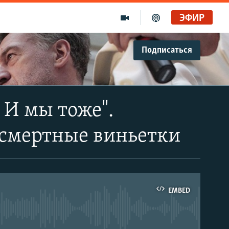
ЭФИР
Подписаться
. И мы тоже".
осмертные виньетки
EMBED
able