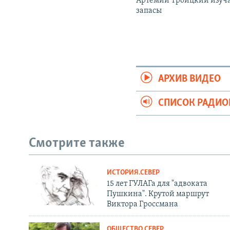
Артемий Троицкий изуч
запасы
АРХИВ ВИДЕО
СПИСОК РАДИ
Смотрите также
ИСТОРИЯ.СЕВЕР
15 лет ГУЛАГа для "адвоката
Пушкина". Крутой маршрут
Виктора Гроссмана
ОБЩЕСТВО.СЕВЕР