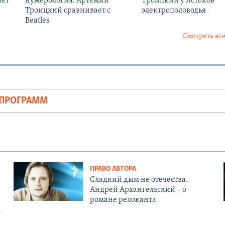
ает
нумерология. Артемий
Троицкий у истоков
Троицкий сравнивает с
электрополоводья
Beatles
Смотреть все
ОПРОГРАММ
ПРАВО АВТОРА
Сладкий дым не отечества.
Андрей Архангельский – о
романе релоканта