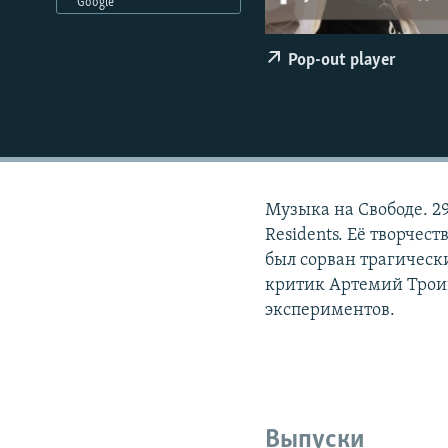
РАСПИСАНИЕ ВЕЩАНИЯ
Google
ПОДПИШИТЕСЬ НА РАССЫЛКУ
Pop-out player
Музыка на Свободе. 2
Residents. Её творчес
был сорван трагически
критик Артемий Трои
экспериментов.
Выпуски