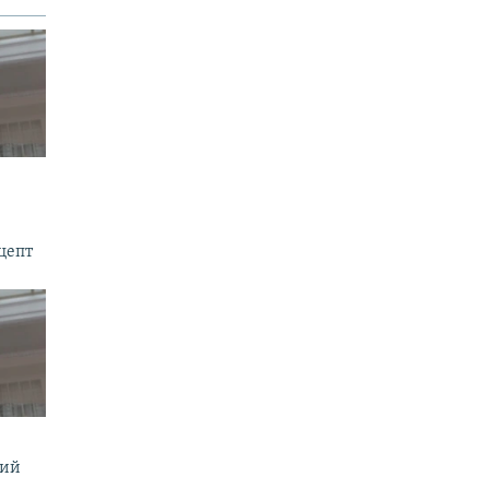
цепт
мий