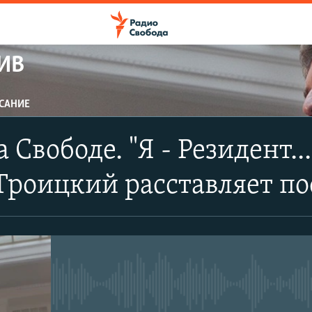
ИВ
САНИЕ
ПОДПИСАТЬСЯ
Свободе. "Я - Резидент..
Apple Podcasts
Троицкий расставляет п
CastBox
Подписаться
No media source currently avail