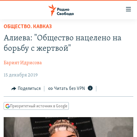
Ссылки
для
упрощенного
ОБЩЕСТВО. КАВКАЗ
ПРОГРАММЫ
доступа
Алиева: "Общество нацелено на
ПОДКАСТЫ
Вернуться
борьбу с жертвой"
к
АВТОРСКИЕ ПРОЕКТЫ
основному
Барият Идрисова
ЦИТАТЫ СВОБОДЫ
содержанию
Вернутся
15 декабря 2019
МНЕНИЯ
к
КУЛЬТУРА
Поделиться
Читать без VPN
главной
навигации
IDEL.РЕАЛИИ
Вернутся
Приоритетный источник в Google
КАВКАЗ.РЕАЛИИ
к
СЕВЕР.РЕАЛИИ
поиску
СИБИРЬ.РЕАЛИИ