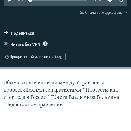
0:00
27:30
РАСПИСАНИЕ ВЕЩАНИЯ
Скачать медиафайл
ПОДПИШИТЕСЬ НА РАССЫЛКУ
СОЦИАЛЬНЫЕ СЕТИ
Поделиться
Читать без VPN
Приоритетный источник в Google
Все сайты РСЕ/РС
Обмен заключенными между Украиной и
пророссийскими сепаратистами * Протесты как
итог года в России * "Книга Владимира Гельмана
"Недостойное правление".