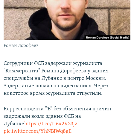
РАСПИСАНИЕ ВЕЩАНИЯ
ПОДПИШИТЕСЬ НА РАССЫЛКУ
СОЦИАЛЬНЫЕ СЕТИ
Роман Дорофеев
Сотрудники ФСБ задержали журналиста
"Коммерсанта" Романа Дорофеева у здания
Все сайты РСЕ/РС
спецслужбы на Лубянке в центре Москвы.
Задержание попало на видеозапись. Через
некоторое время журналиста отпустили.
Корреспондента “Ъ” без объяснения причин
задержали возле здания ФСБ на
Лубянке
https://t.co/t16x2V23jz
pic.twitter.com/YhNBiWq8gE