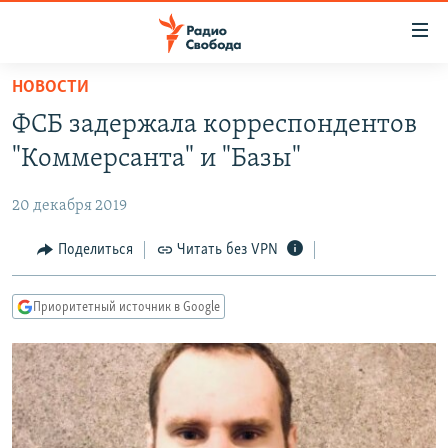
Ссылки
для
упрощенного
НОВОСТИ
ПРОГРАММЫ
доступа
ФСБ задержала корреспондентов
ПОДКАСТЫ
Вернуться
"Коммерсанта" и "Базы"
к
АВТОРСКИЕ ПРОЕКТЫ
основному
20 декабря 2019
ЦИТАТЫ СВОБОДЫ
содержанию
Вернутся
МНЕНИЯ
Поделиться
Читать без VPN
к
КУЛЬТУРА
главной
Приоритетный источник в Google
навигации
IDEL.РЕАЛИИ
Вернутся
КАВКАЗ.РЕАЛИИ
к
СЕВЕР.РЕАЛИИ
поиску
СИБИРЬ.РЕАЛИИ