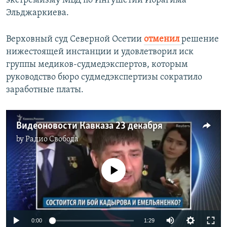
экстремизму МВД по Ингушетии Ибрагима
Эльджаркиева.
Верховный суд Северной Осетии
отменил
решение
нижестоящей инстанции и удовлетворил иск
группы медиков-судмедэкспертов, которым
руководство бюро судмедэкспертизы сократило
заработные платы.
Видеоновости Кавказа 23 декабря
by
Радио Свобода
No media source currently available
0:00
1:29