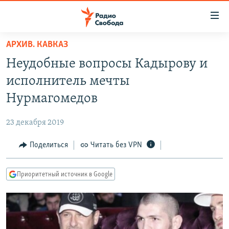
Ссылки
для
упрощенного
АРХИВ. КАВКАЗ
ПРОГРАММЫ
доступа
Неудобные вопросы Кадырову и
ПОДКАСТЫ
Вернуться
исполнитель мечты
к
АВТОРСКИЕ ПРОЕКТЫ
Нурмагомедов
основному
ЦИТАТЫ СВОБОДЫ
содержанию
23 декабря 2019
Вернутся
МНЕНИЯ
к
Поделиться
Читать без VPN
КУЛЬТУРА
главной
навигации
IDEL.РЕАЛИИ
Приоритетный источник в Google
Вернутся
КАВКАЗ.РЕАЛИИ
к
СЕВЕР.РЕАЛИИ
поиску
СИБИРЬ.РЕАЛИИ