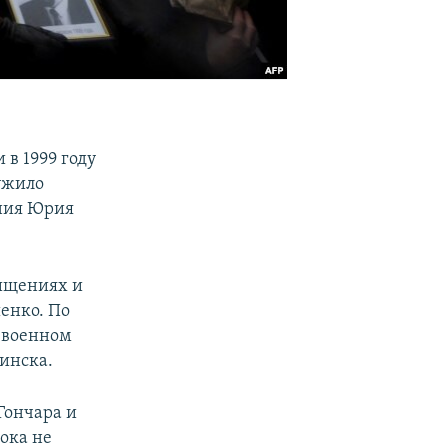
 в 1999 году
ужило
ания Юрия
хищениях и
енко. По
а военном
инска.
Гончара и
ока не