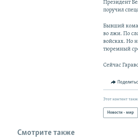
Президент Бе
поручил спец
Бывший коман
во лжи. По с
войсках. Но 
тюремный сро
Сейчас Гарав
Поделить
Этот контент такж
Новости - мир
Смотрите также