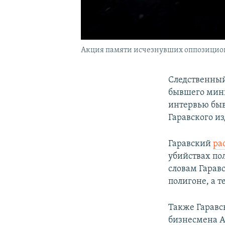
Акция памяти исчезнувших оппозиционе
Следственный
бывшего мини
интервью быв
Гаравского из
Гаравский
ра
убийствах по
словам Гарав
полигоне, а 
Также Гаравс
бизнесмена А