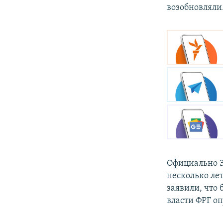
возобновляли
Официально З
несколько ле
заявили, что
власти ФРГ о