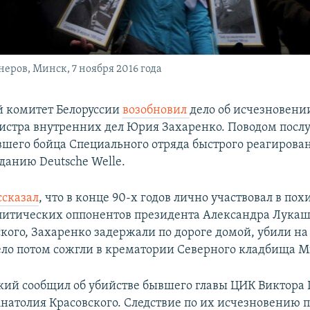
ров, Минск, 7 ноября 2016 года
 комитет Белоруссии
возобновил
дело об исчезновении
стра внутренних дел Юрия Захаренко. Поводом посл
шего бойца Специального отряда быстрого реагиров
данию Deutsche Welle.
ссказал
, что в конце 90-х годов лично участвовал в по
литических оппонентов президента Александра Лукаш
ского, Захаренко задержали по дороге домой, убили н
тело потом сожгли в крематории Северного кладбища М
кий сообщил об убийстве бывшего главы ЦИК Виктора 
натолия Красовского. Следствие по их исчезновению п