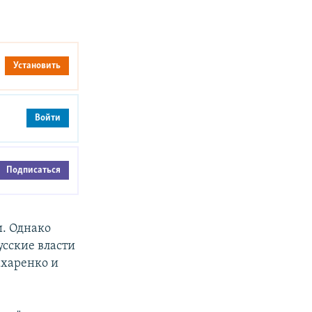
Установить
Войти
Подписаться
и. Однако
усские власти
ахаренко и