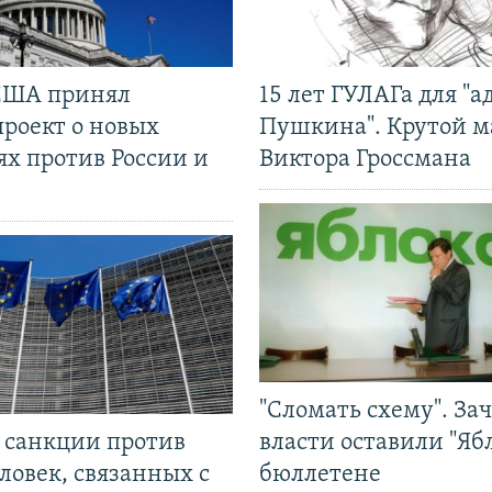
США принял
15 лет ГУЛАГа для "а
проект о новых
Пушкина". Крутой 
ях против России и
Виктора Гроссмана
"Сломать схему". За
л санкции против
власти оставили "Ябл
ловек, связанных с
бюллетене