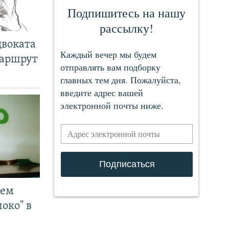
двоката
маршрут
чем
око" в