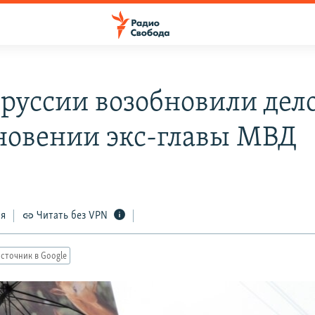
оруссии возобновили дело
новении экс-главы МВД
9
ся
Читать без VPN
сточник в Google