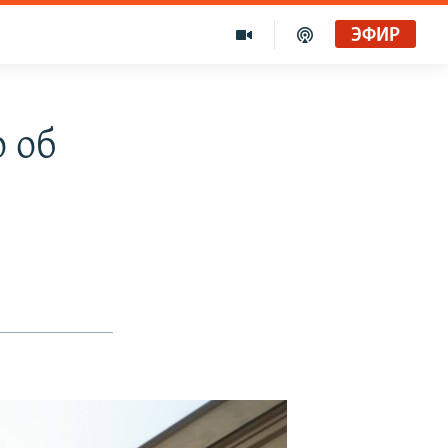
ЭФИР
 об