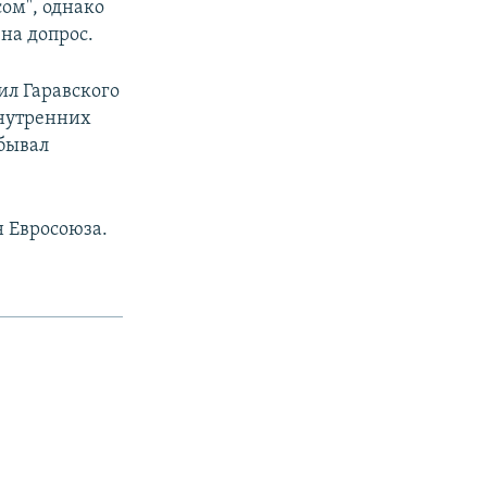
ом", однако
на допрос.
л Гаравского
внутренних
тбывал
н Евросоюза.