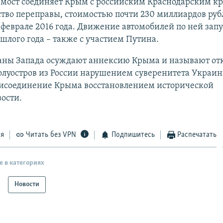
мост соединяет Крым с российским Краснодарским кр
тво переправы, стоимостью почти 230 миллиардов руб
 феврале 2016 года. Движение автомобилей по ней зап
шлого года – также с участием Путина.
раны Запада осуждают аннексию Крыма и называют от
олуостров из России нарушением суверенитета Украи
рисоединение Крыма восстановлением исторической
ости.
ся
Читать без VPN
Подпишитесь
Распечатать
е в категориях
Новости