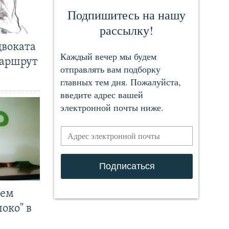
двоката
маршрут
чем
око" в