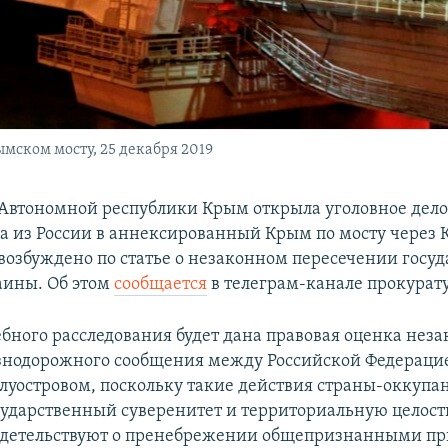
мском мосту, 25 декабря 2019
Автономной республики Крым открыла уголовное дело 
да из России в аннексированный Крым по мосту через
 возбуждено по статье о незаконном пересечении госу
аины. Об этом
сообщается
в телеграм-канале прокурат
ебного расследования будет дана правовая оценка нез
знодорожного сообщения между Российской Федераци
уостровом, поскольку такие действия страны-оккупан
ударственный суверенитет и территориальную целост
идетельствуют о пренебрежении общепризнанными п