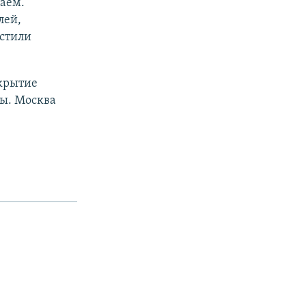
аем.
лей,
устили
крытие
ны. Москва