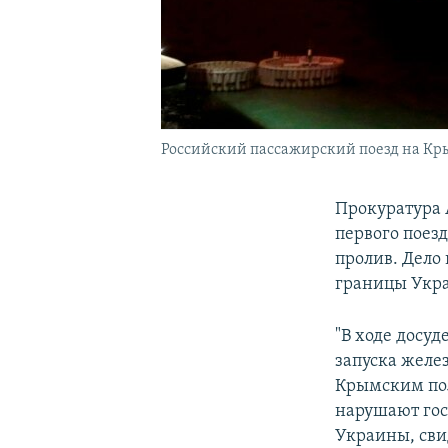
Российский пассажирский поезд на Кры
Прокуратура 
первого поез
пролив. Дело
границы Укр
"В ходе досуд
запуска желе
Крымским пол
нарушают гос
Украины, св