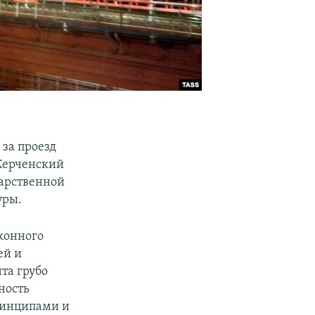
за проезд
 Керченский
дарственной
уры.
аконного
ей и
та грубо
ность
ринципами и