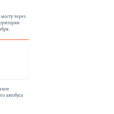
 мосту через
ерритории
абря.
жное
го автобуса