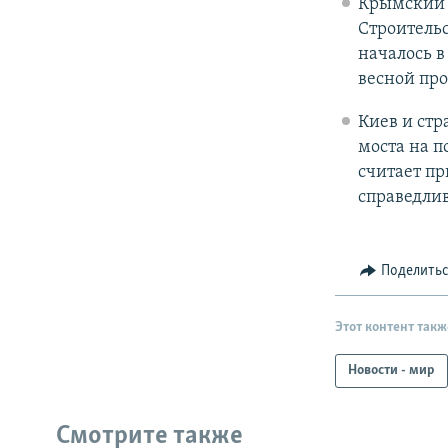
Крымский 
Строительс
началось в
весной про
Киев и ст
моста на п
считает п
справедлив
Поделить
Этот контент такж
Новости - мир
Смотрите также