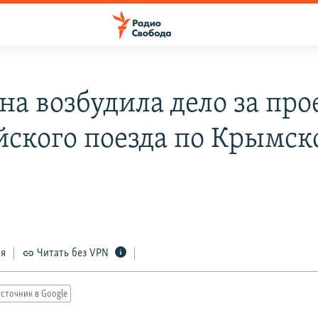
на возбудила дело за про
йского поезда по Крымс
9
ся
Читать без VPN
сточник в Google