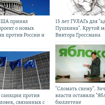
США принял
15 лет ГУЛАГа для "а
проект о новых
Пушкина". Крутой 
ях против России и
Виктора Гроссмана
"Сломать схему". За
л санкции против
власти оставили "Ябл
ловек, связанных с
бюллетене