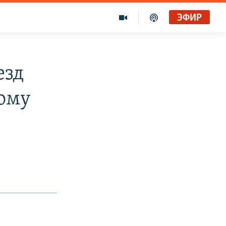
ЭФИР
езд
кому