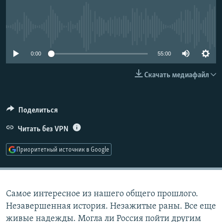
РАСПИСАНИЕ ВЕЩАНИЯ
ПОДПИШИТЕСЬ НА РАССЫЛКУ
No media source currently available
СОЦИАЛЬНЫЕ СЕТИ
0:00
55:00
Скачать медиафайл
Поделиться
Все сайты РСЕ/РС
Читать без VPN
Приоритетный источник в Google
Самое интересное из нашего общего прошлого.
Незавершенная история. Незажитые раны. Все еще
живые надежды. Могла ли Россия пойти другим