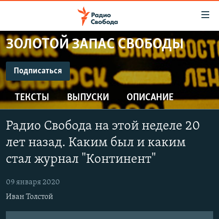
Ссылки
для
упрощенного
ЗОЛОТОЙ ЗАПАС СВОБОДЫ
ПРОГРАММЫ
доступа
ПОДКАСТЫ
Подписаться
Вернуться
к
ПОДПИСАТЬСЯ
АВТОРСКИЕ ПРОЕКТЫ
основному
ТЕКСТЫ
ВЫПУСКИ
ОПИСАНИЕ
ЦИТАТЫ СВОБОДЫ
содержанию
CastBox
Вернутся
МНЕНИЯ
Радио Свобода на этой неделе 20
к
КУЛЬТУРА
лет назад. Каким был и каким
главной
Подписаться
навигации
IDEL.РЕАЛИИ
стал журнал "Континент"
Вернутся
КАВКАЗ.РЕАЛИИ
к
09 января 2020
СЕВЕР.РЕАЛИИ
поиску
Иван Толстой
СИБИРЬ.РЕАЛИИ