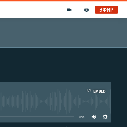
ЭФИР
EMBED
able
5:00