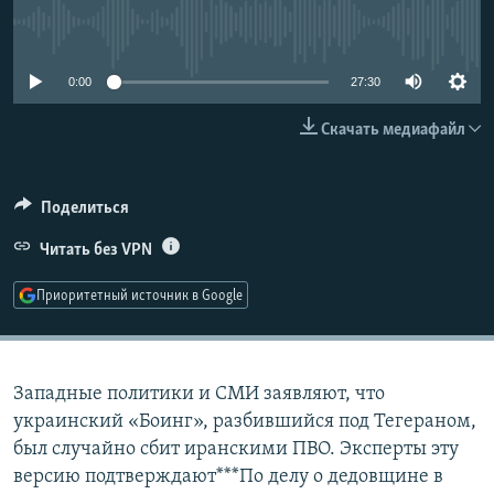
РАСПИСАНИЕ ВЕЩАНИЯ
No media source currently available
ПОДПИШИТЕСЬ НА РАССЫЛКУ
0:00
27:30
СОЦИАЛЬНЫЕ СЕТИ
Скачать медиафайл
Поделиться
Читать без VPN
Все сайты РСЕ/РС
Приоритетный источник в Google
Западные политики и СМИ заявляют, что
украинский «Боинг», разбившийся под Тегераном,
был случайно сбит иранскими ПВО. Эксперты эту
версию подтверждают***По делу о дедовщине в