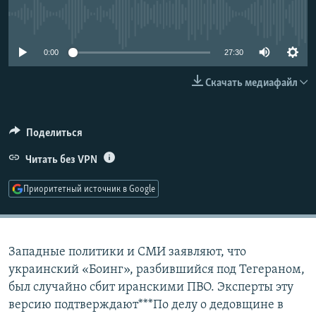
РАСПИСАНИЕ ВЕЩАНИЯ
No media source currently available
ПОДПИШИТЕСЬ НА РАССЫЛКУ
0:00
27:30
СОЦИАЛЬНЫЕ СЕТИ
Скачать медиафайл
Поделиться
Читать без VPN
Все сайты РСЕ/РС
Приоритетный источник в Google
Западные политики и СМИ заявляют, что
украинский «Боинг», разбившийся под Тегераном,
был случайно сбит иранскими ПВО. Эксперты эту
версию подтверждают***По делу о дедовщине в