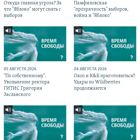
Откуда главная угроза? За
Памфиловская
что "Яблоко" могут снять с
"прозрачность" выборов,
выборов
война и "Яблоко"
05 АВГУСТА 2026
04 АВГУСТА 2026
"По собственному".
Ozon и К&Б приготовиться?
Увольнение ректора
Удары по Wildberries
ГИТИС Григория
продолжаются
Заславского