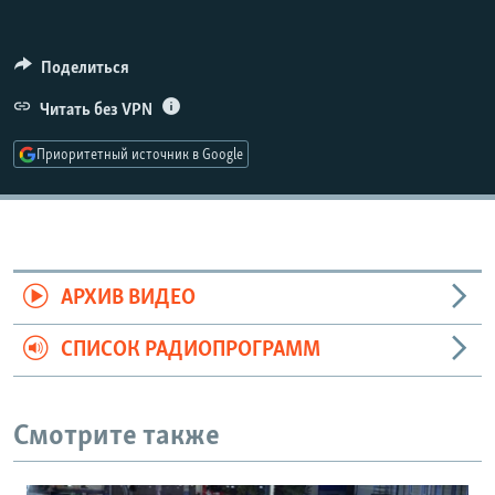
РАСПИСАНИЕ ВЕЩАНИЯ
ПОДПИШИТЕСЬ НА РАССЫЛКУ
Поделиться
Читать без VPN
СОЦИАЛЬНЫЕ СЕТИ
Приоритетный источник в Google
Все сайты РСЕ/РС
АРХИВ ВИДЕО
СПИСОК РАДИОПРОГРАММ
Смотрите также