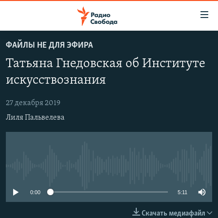
Ссылки
для
упрощенного
ФАЙЛЫ НЕ ДЛЯ ЭФИРА
ПРОГРАММЫ
доступа
Татьяна Гнедовская об Институте
ПОДКАСТЫ
Вернуться
искусствознания
к
АВТОРСКИЕ ПРОЕКТЫ
основному
27 декабря 2019
ЦИТАТЫ СВОБОДЫ
содержанию
Лиля Пальвелева
Вернутся
МНЕНИЯ
к
КУЛЬТУРА
главной
навигации
IDEL.РЕАЛИИ
Вернутся
No media source currently available
КАВКАЗ.РЕАЛИИ
к
СЕВЕР.РЕАЛИИ
поиску
0:00
5:11
СИБИРЬ.РЕАЛИИ
Скачать медиафайл