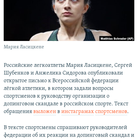
РАСПИСАНИЕ ВЕЩАНИЯ
ПОДПИШИТЕСЬ НА РАССЫЛКУ
СОЦИАЛЬНЫЕ СЕТИ
Мария Ласицкене
Российские легкоатлеты Мария Ласицкене, Сергей
Шубенков и Анжелика Сидорова опубликовали
Все сайты РСЕ/РС
открытое письмо к Всероссийской федерации
лёгкой атлетики, в котором задали вопросы
спортсменов к руководству организации о
допинговом скандале в российском спорте. Текст
обращения
выложен
в
инстаграмах
спортсменов
.
В тексте спортсмены спрашивают руководителей
федерации об их реакции на допинговый скандал и