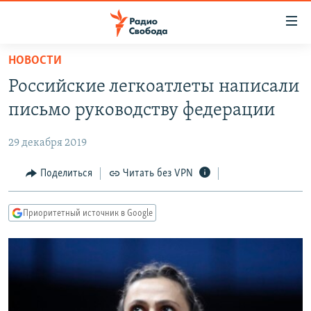
Ссылки
для
упрощенного
НОВОСТИ
ПРОГРАММЫ
доступа
Российские легкоатлеты написали
ПОДКАСТЫ
Вернуться
письмо руководству федерации
к
АВТОРСКИЕ ПРОЕКТЫ
основному
29 декабря 2019
ЦИТАТЫ СВОБОДЫ
содержанию
Вернутся
МНЕНИЯ
Поделиться
Читать без VPN
к
КУЛЬТУРА
главной
Приоритетный источник в Google
навигации
IDEL.РЕАЛИИ
Вернутся
КАВКАЗ.РЕАЛИИ
к
СЕВЕР.РЕАЛИИ
поиску
СИБИРЬ.РЕАЛИИ