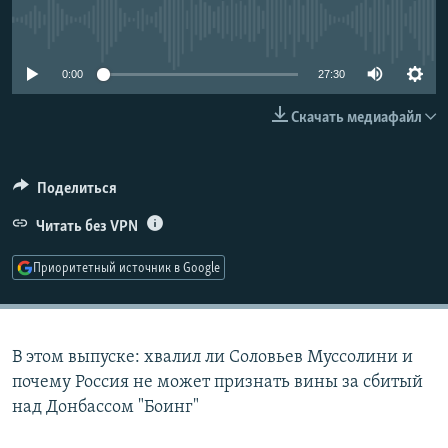
РАСПИСАНИЕ ВЕЩАНИЯ
No media source currently available
ПОДПИШИТЕСЬ НА РАССЫЛКУ
0:00
27:30
СОЦИАЛЬНЫЕ СЕТИ
Скачать медиафайл
Поделиться
Читать без VPN
Все сайты РСЕ/РС
Приоритетный источник в Google
В этом выпуске: хвалил ли Соловьев Муссолини и
почему Россия не может признать вины за сбитый
над Донбассом "Боинг"