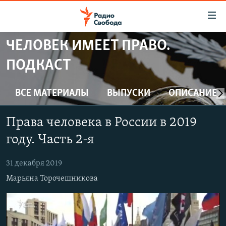
Ссылки
для
упрощенного
ЧЕЛОВЕК ИМЕЕТ ПРАВО.
ПРОГРАММЫ
доступа
ПОДКАСТ
ПОДКАСТЫ
Вернуться
к
АВТОРСКИЕ ПРОЕКТЫ
ВСЕ МАТЕРИАЛЫ
ВЫПУСКИ
ОПИСАНИЕ
основному
ЦИТАТЫ СВОБОДЫ
содержанию
Права человека в России в 2019
Вернутся
МНЕНИЯ
к
году. Часть 2-я
КУЛЬТУРА
главной
навигации
IDEL.РЕАЛИИ
31 декабря 2019
Вернутся
Марьяна Торочешникова
КАВКАЗ.РЕАЛИИ
к
СЕВЕР.РЕАЛИИ
поиску
СИБИРЬ.РЕАЛИИ