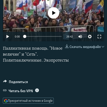
РАСПИСАНИЕ ВЕЩАНИЯ
ПОДПИШИТЕСЬ НА РАССЫЛКУ
No media source currently available
СОЦИАЛЬНЫЕ СЕТИ
0:00
26:42
Скачать медиафайл
Паллиативная помощь. "Новое
величие" и "Сеть".
Все сайты РСЕ/РС
Политзаключенные. Экопротесты
Поделиться
Читать без VPN
Приоритетный источник в Google