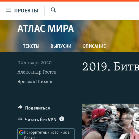
Ссылки
ПРОЕКТЫ
для
Искать
упрощенного
АТЛАС МИРА
ПРОГРАММЫ
доступа
ПОДКАСТЫ
Вернуться
ТЕКСТЫ
ВЫПУСКИ
ОПИСАНИЕ
АВТОРСКИЕ ПРОЕКТЫ
к
основному
ЦИТАТЫ СВОБОДЫ
02 января 2020
2019. Бит
содержанию
МНЕНИЯ
Александр Гостев
Вернутся
Ярослав Шимов
КУЛЬТУРА
к
главной
IDEL.РЕАЛИИ
навигации
КАВКАЗ.РЕАЛИИ
Вернутся
Поделиться
к
СЕВЕР.РЕАЛИИ
Читать без VPN
поиску
СИБИРЬ.РЕАЛИИ
Приоритетный источник в
Google