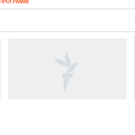
ОПРОГРАММ
США
"Путин – бандит". Дискуссии в
Конгрессе США о военной помощи