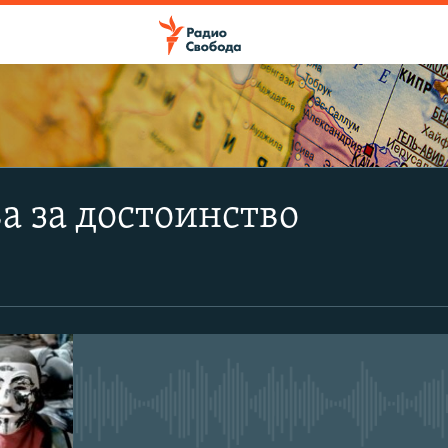
ПОДПИСАТЬСЯ
ва за достоинство
Apple Podcasts
Spotify
CastBox
No media source currently avail
YouTube