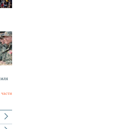
емля
 части