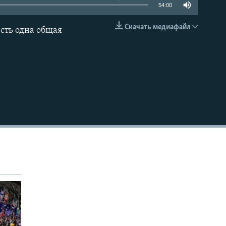
54:00
Скачать медиафайл
сть одна общая
EMBED