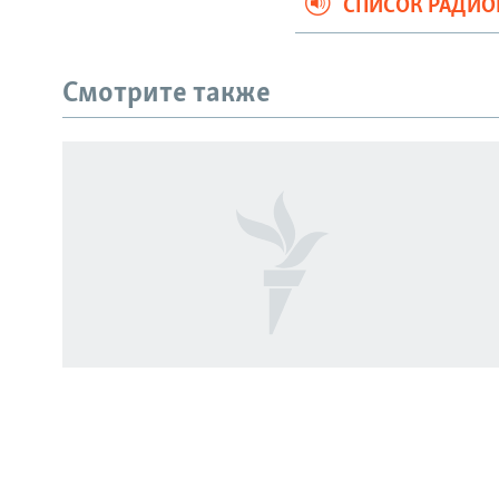
СПИСОК РАДИ
Смотрите также
СОЦИАЛЬНЫЕ СЕТИ
Все сайты РСЕ/РС
РАССЛЕДОВАНИЯ
Генералы и семья. Что известно о
жертвах взрыва в ресторане Balzi