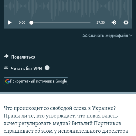
РАСПИСАНИЕ ВЕЩАНИЯ
No media source currently available
ПОДПИШИТЕСЬ НА РАССЫЛКУ
0:00
27:30
СОЦИАЛЬНЫЕ СЕТИ
Скачать медиафайл
Поделиться
Читать без VPN
Все сайты РСЕ/РС
Приоритетный источник в Google
Что происходит со свободой слова в Украине?
Правы ли те, кто утверждает, что новая власть
хочет регулировать медиа? Виталий Портников
спрашивает об этом у исполнительного директора