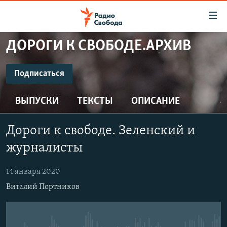
Ссылки
для
упрощенного
ДОРОГИ К СВОБОДЕ.АРХИВ
ПРОГРАММЫ
доступа
ПОДКАСТЫ
Подписаться
Вернуться
к
ПОДПИСАТЬСЯ
АВТОРСКИЕ ПРОЕКТЫ
основному
ВЫПУСКИ
ТЕКСТЫ
ОПИСАНИЕ
ЦИТАТЫ СВОБОДЫ
содержанию
CastBox
Вернутся
МНЕНИЯ
Дороги к свободе. Зеленский и
к
КУЛЬТУРА
журналисты
главной
Подписаться
навигации
IDEL.РЕАЛИИ
14 января 2020
Вернутся
КАВКАЗ.РЕАЛИИ
Виталий Портников
к
СЕВЕР.РЕАЛИИ
поиску
СИБИРЬ.РЕАЛИИ