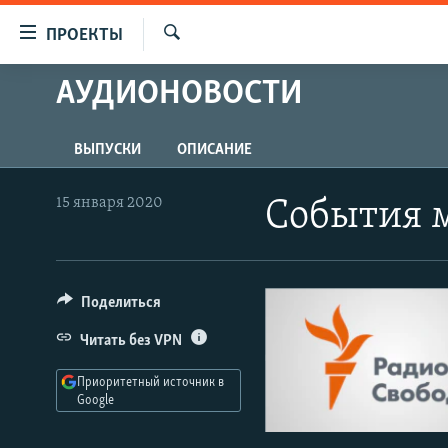
Ссылки
ПРОЕКТЫ
для
Искать
упрощенного
АУДИОНОВОСТИ
ПРОГРАММЫ
доступа
ПОДКАСТЫ
Вернуться
ВЫПУСКИ
ОПИСАНИЕ
АВТОРСКИЕ ПРОЕКТЫ
к
основному
ЦИТАТЫ СВОБОДЫ
15 января 2020
События 
содержанию
МНЕНИЯ
Вернутся
КУЛЬТУРА
к
главной
Поделиться
IDEL.РЕАЛИИ
навигации
КАВКАЗ.РЕАЛИИ
Читать без VPN
Вернутся
к
СЕВЕР.РЕАЛИИ
Приоритетный источник в
поиску
Google
СИБИРЬ.РЕАЛИИ