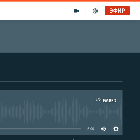
ЭФИР
EMBED
able
5:00