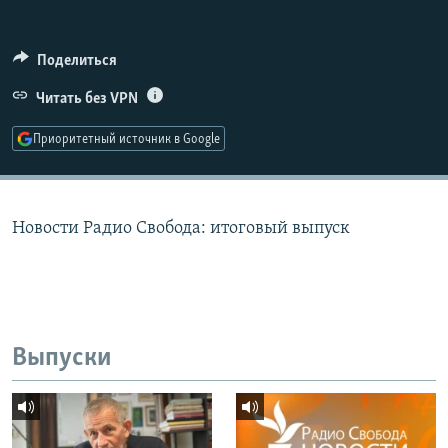
РАСПИСАНИЕ ВЕЩАНИЯ
ПОДПИШИТЕСЬ НА РАССЫЛКУ
Поделиться
Читать без VPN
СОЦИАЛЬНЫЕ СЕТИ
Приоритетный источник в Google
Новости Радио Свобода: итоговый выпуск
Все сайты РСЕ/РС
Выпуски