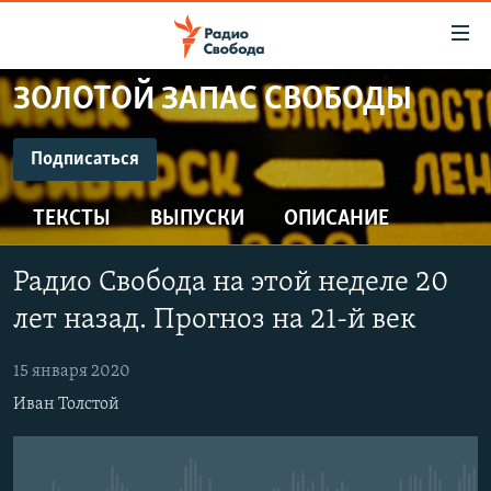
Ссылки
для
упрощенного
ЗОЛОТОЙ ЗАПАС СВОБОДЫ
ПРОГРАММЫ
доступа
ПОДКАСТЫ
Подписаться
Вернуться
к
ПОДПИСАТЬСЯ
АВТОРСКИЕ ПРОЕКТЫ
основному
ТЕКСТЫ
ВЫПУСКИ
ОПИСАНИЕ
ЦИТАТЫ СВОБОДЫ
содержанию
CastBox
Вернутся
МНЕНИЯ
Радио Свобода на этой неделе 20
к
КУЛЬТУРА
лет назад. Прогноз на 21-й век
главной
Подписаться
навигации
IDEL.РЕАЛИИ
15 января 2020
Вернутся
КАВКАЗ.РЕАЛИИ
Иван Толстой
к
СЕВЕР.РЕАЛИИ
поиску
СИБИРЬ.РЕАЛИИ