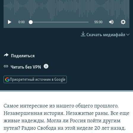
РАСПИСАНИЕ ВЕЩАНИЯ
No media source currently available
ПОДПИШИТЕСЬ НА РАССЫЛКУ
0:00
55:00
СОЦИАЛЬНЫЕ СЕТИ
Скачать медиафайл
Поделиться
Читать без VPN
Все сайты РСЕ/РС
Приоритетный источник в Google
Самое интересное из нашего общего прошлого.
Незавершенная история. Незажитые раны. Все еще
живые надежды. Могла ли Россия пойти другим
путем? Радио Свобода на этой неделе 20 лет назад.