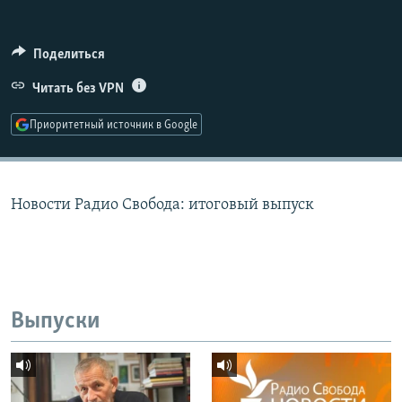
РАСПИСАНИЕ ВЕЩАНИЯ
ПОДПИШИТЕСЬ НА РАССЫЛКУ
Поделиться
Читать без VPN
СОЦИАЛЬНЫЕ СЕТИ
Приоритетный источник в Google
Новости Радио Свобода: итоговый выпуск
Все сайты РСЕ/РС
Выпуски