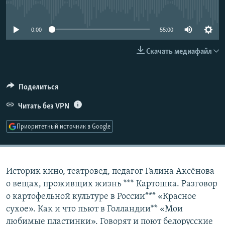
No media source currently available
РАСПИСАНИЕ ВЕЩАНИЯ
ПОДПИШИТЕСЬ НА РАССЫЛКУ
0:00
55:00
Скачать медиафайл
СОЦИАЛЬНЫЕ СЕТИ
Поделиться
Читать без VPN
Все сайты РСЕ/РС
Приоритетный источник в Google
Историк кино, театровед, педагог Галина Аксёнова
о вещах, проживщих жизнь *** Картошка. Разговор
о картофельной культуре в России*** «Красное
сухое». Как и что пьют в Голландии** «Мои
любимые пластинки». Говорят и поют белорусские